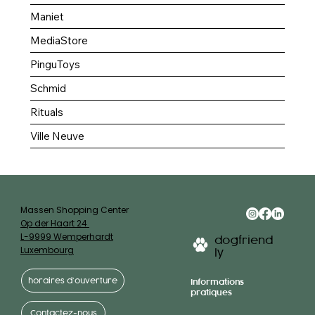
Maniet
MediaStore
PinguToys
Schmid
Rituals
Ville Neuve
Massen Shopping Center
Op der Haart 24
L-9999 Wemperhardt
dogfriend
Luxembourg
ly
horaires d’ouverture
Informations
pratiques
Contactez-nous