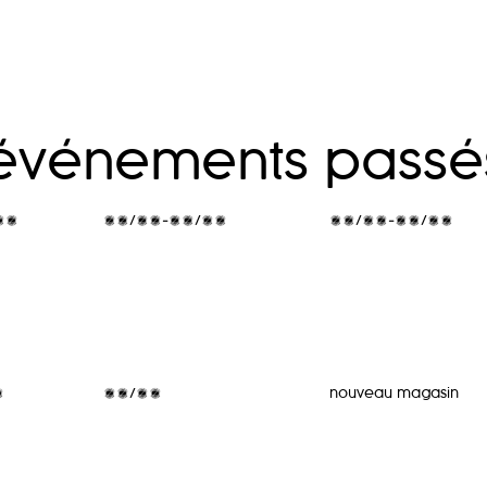
t événements passé
/06
24/06-19/07
27/05-09/06
4
05/04
nouveau magasin