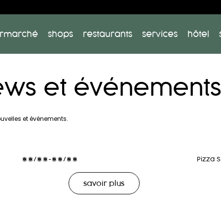
rmarché
shops
restaurants
services
hôtel
ws et événement
ouvelles et événements.
01/07-30/09
Pizza 
savoir plus