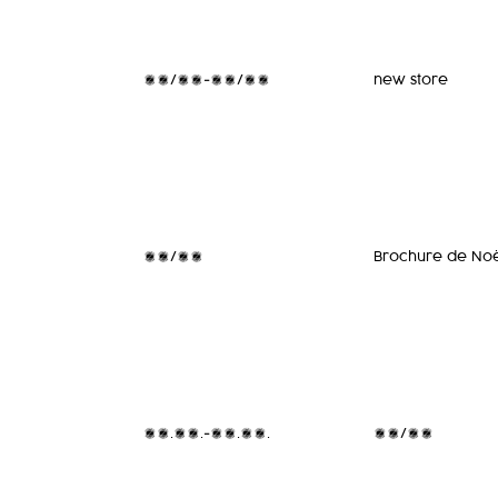
07/03-08/03
new store
31/12
Brochure de No
27.11.-17.12.
26/10