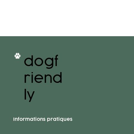
dogf
riend
ly
Informations pratiques