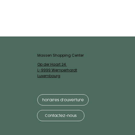
Massen Shopping Center
Op der Haart 24
L-9999 Wemperhardt
Luxembourg
horaires d’ouverture
Contactez-nous