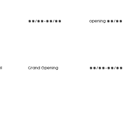
25/03-14/04
opening 22/11
ël
Grand Opening
28/11-30/11