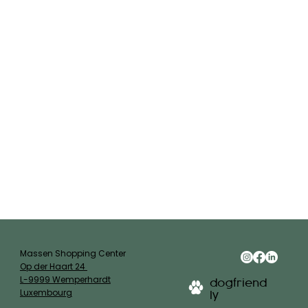
Massen Shopping Center
Op der Haart 24
L-9999 Wemperhardt
dogfriend
Luxembourg
ly