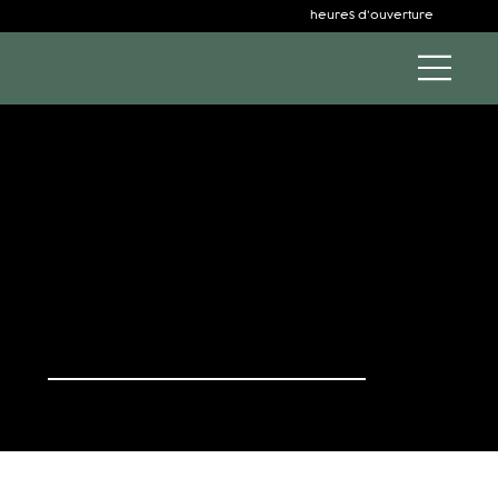
heures d'ouverture
28/11 - 30/11
Black Weekend
yyyy