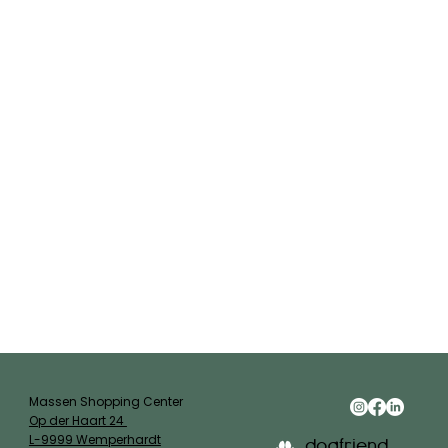
Massen Shopping Center
Op der Haart 24
L-9999 Wemperhardt
dogfriend