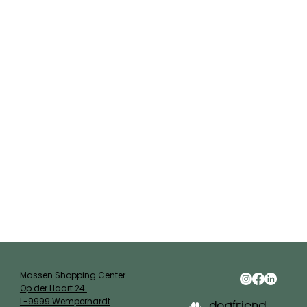
Massen Shopping Center
Op der Haart 24
L-9999 Wemperhardt
dogfriend