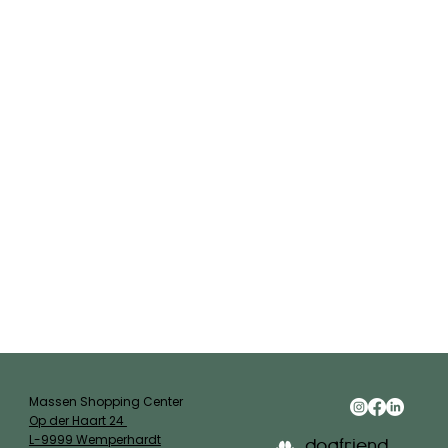
Massen Shopping Center
Op der Haart 24
L-9999 Wemperhardt
dogfriend