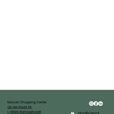
Massen Shopping Center
Op der Haart 24
L-9999 Wemperhardt
dogfriend