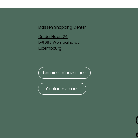
Massen Shopping Center
Op der Haart 24
L-9999 Wemperhardt
Luxembourg
horaires d’ouverture
Contactez-nous