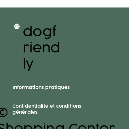
dogf
riend
ly
Informations pratiques
Confidentialité et conditions
© Massen
générales
Shopping Center