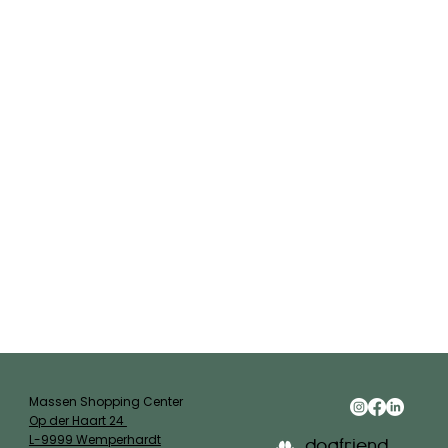
Massen Shopping Center
Op der Haart 24
L-9999 Wemperhardt
dogfriend