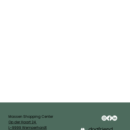
Massen Shopping Center
Op der Haart 24
L-9999 Wemperhardt
dogfriend