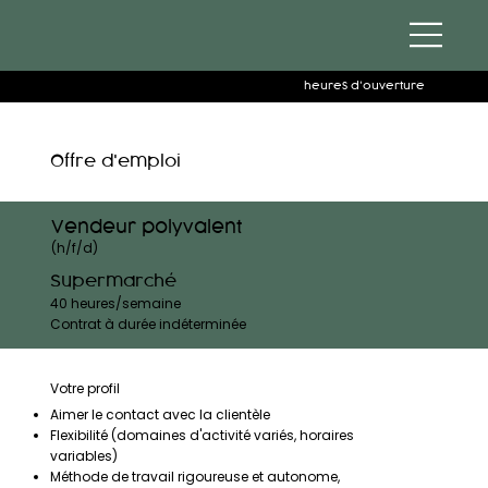
heures d'ouverture
Offre d'emploi
Vendeur polyvalent
(h/f/d)
Supermarché
40 heures/semaine
Contrat à durée indéterminée
Votre profil
Aimer le contact avec la clientèle
Flexibilité (domaines d'activité variés, horaires
variables)
Méthode de travail rigoureuse et autonome,