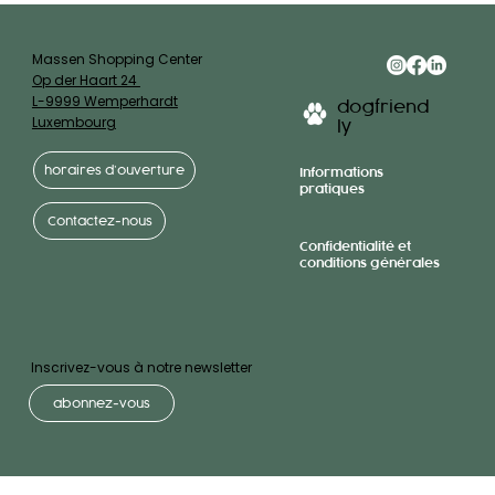
Massen Shopping Center
Op der Haart 24
L-9999 Wemperhardt
dogfriend
Luxembourg
ly
horaires d’ouverture
Informations
pratiques
Contactez-nous
Confidentialité et
conditions générales
Inscrivez-vous à notre newsletter
abonnez-vous