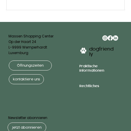
Massen Shopping Center
Op der Haart 24
L-9999 Wemperhardt
dogfriend
Luxemburg
ly
Öffnungszeiten
Praktische
Informationen
kontaktiere uns
Rechtliches
Newsletter abonnieren
Jetzt abonnieren