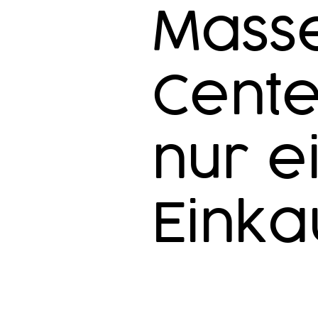
Mass
Cente
nur 
Einka