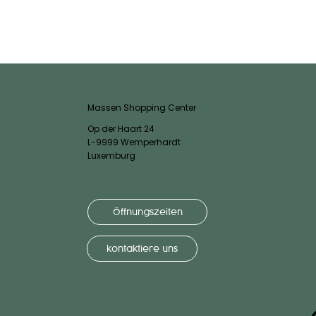
Massen Shopping Center
Op der Haart 24
L-9999 Wemperhardt
Luxemburg
Öffnungszeiten
kontaktiere uns