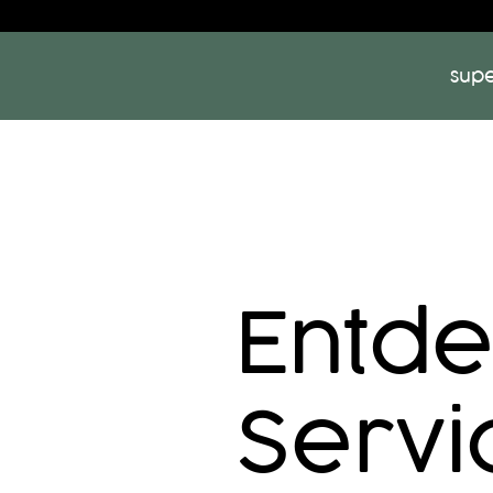
sup
Entde
Servi