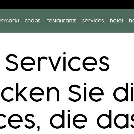
ermarkt
shops
restaurants
services
hotel
h
Services
cken Sie d
ces, die da