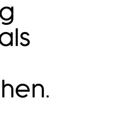
ng
als
chen.