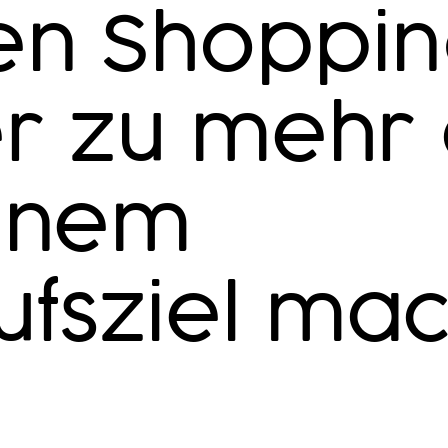
en Shoppi
r zu mehr 
einem
ufsziel ma