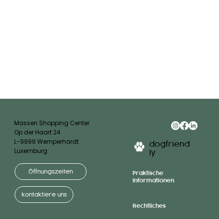
Massen Shopping Center
Op der Haart 24
L-9999 Wemperhardt
dogfriend
Luxemburg
ly
Öffnungszeiten
Praktische
Informationen
kontaktiere uns
Rechtliches