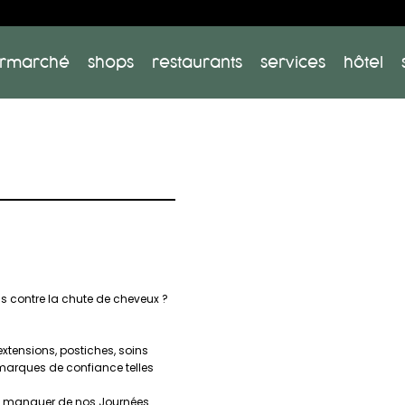
rmarché
shops
restaurants
services
hôtel
s contre la chute de cheveux ?
 extensions, postiches, soins
 marques de confiance telles
en manquer de nos Journées