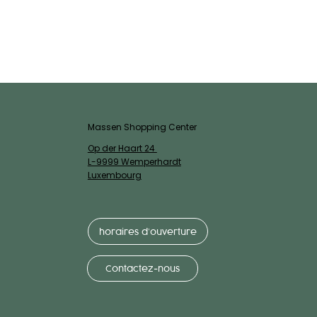
Massen Shopping Center
Op der Haart 24
L-9999 Wemperhardt
Luxembourg
horaires d’ouverture
Contactez-nous