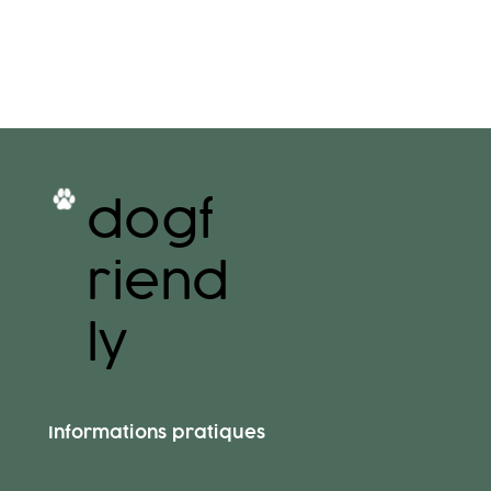
dogf
riend
ly
Informations pratiques