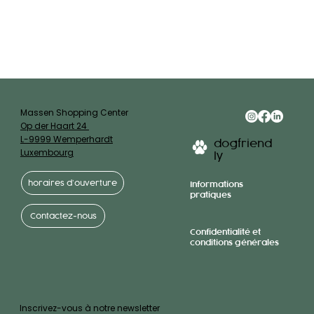
Massen Shopping Center
Op der Haart 24
L-9999 Wemperhardt
dogfriend
Luxembourg
ly
horaires d’ouverture
Informations
pratiques
Contactez-nous
Confidentialité et
conditions générales
Inscrivez-vous à notre newsletter