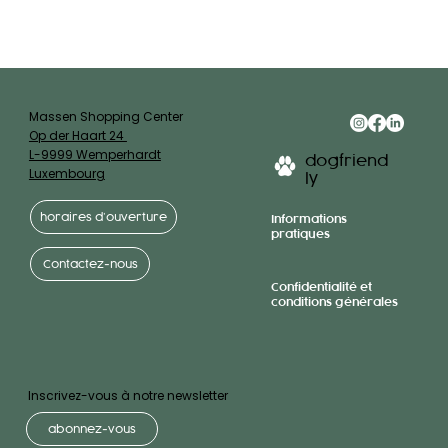
Massen Shopping Center
Op der Haart 24
L-9999 Wemperhardt
dogfriend
Luxembourg
ly
horaires d’ouverture
Informations
pratiques
Contactez-nous
Confidentialité et
conditions générales
Inscrivez-vous à notre newsletter
abonnez-vous