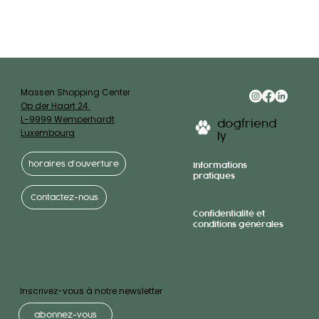
Massen Shopping Center
Op der Haart 24
L-9999 Wemperhardt
dogfriend
Luxembourg
ly
horaires d’ouverture
Informations
pratiques
Contactez-nous
Confidentialité et
conditions générales
Inscrivez-vous à notre newsletter
abonnez-vous