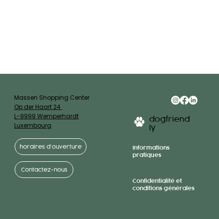
Massen Shopping Center
Op der Haart 24
L-9999 Wemperhardt
dogfriend
Luxembourg
ly
horaires d’ouverture
Informations
pratiques
Contactez-nous
Confidentialité et
conditions générales