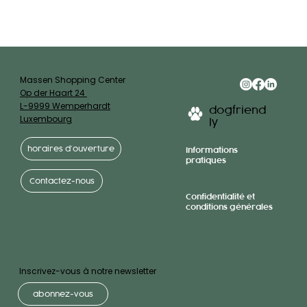
Massen Shopping Center
Op der Haart 24
L-9999 Wemperhardt
dogfriend
Luxembourg
ly
horaires d’ouverture
Informations
pratiques
Contactez-nous
Confidentialité et
conditions générales
Inscrivez-vous à notre newsletter
abonnez-vous