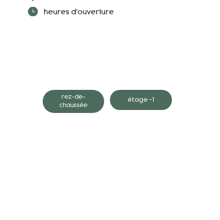
heures d'ouverture
rez-de-
étage -1
chaussée