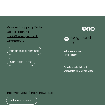
Massen Shopping Center
Op der Haart 24
L-9999 Wemperhardt
dogfriend
Luxembourg
ly
horaires d’ouverture
Informations
pratiques
Contactez-nous
Confidentialité et
conditions générales
Inscrivez-vous à notre newsletter
abonnez-vous