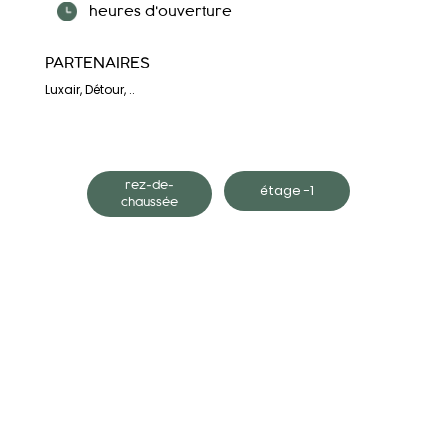
heures d'ouverture
PARTENAIRES
Luxair, Détour, ..
rez-de-
étage -1
chaussée