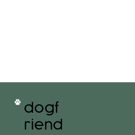
dogf
riend