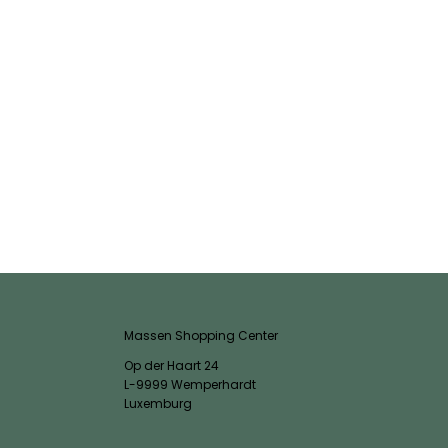
Massen Shopping Center
Op der Haart 24
L-9999 Wemperhardt
Luxemburg