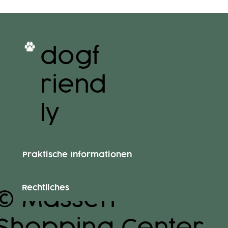
dogf
riend
ly
Praktische Informationen
Rechtliches
© Massen
Shopping Center