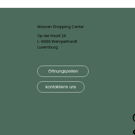
Massen Shopping Center
Op der Haart 24
L-9999 Wemperhardt
Luxemburg
Öffnungszeiten
kontaktiere uns