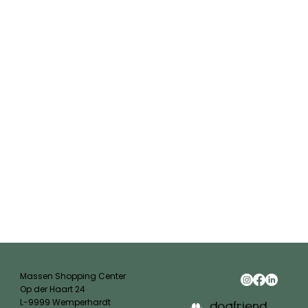
Massen Shopping Center
Op der Haart 24
L-9999 Wemperhardt
dogfriend