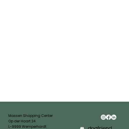
Massen Shopping Center
Op der Haart 24
L-9999 Wemperhardt
dogfriend