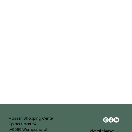
Massen Shopping Center
Op der Haart 24
L-9999 Wemperhardt
dogfriend