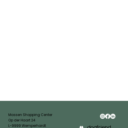
Massen Shopping Center
Op der Haart 24
L-9999 Wemperhardt
dogfriend