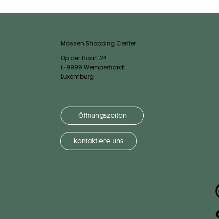
Massen Shopping Center
Op der Haart 24
L-9999 Wemperhardt
Luxemburg
Öffnungszeiten
kontaktiere uns