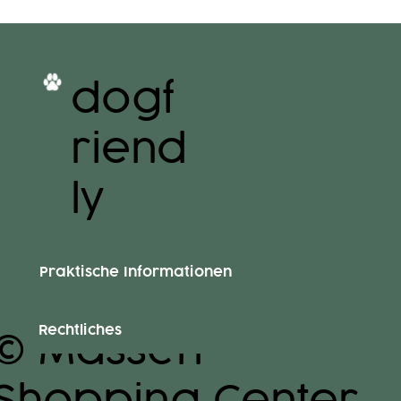
dogf
riend
ly
Praktische Informationen
Rechtliches
© Massen
Shopping Center