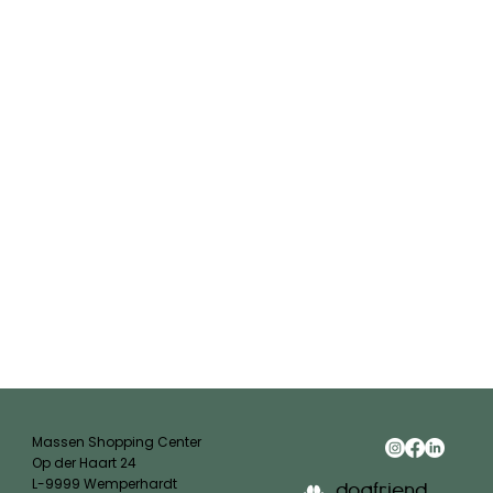
Massen Shopping Center
Op der Haart 24
L-9999 Wemperhardt
dogfriend