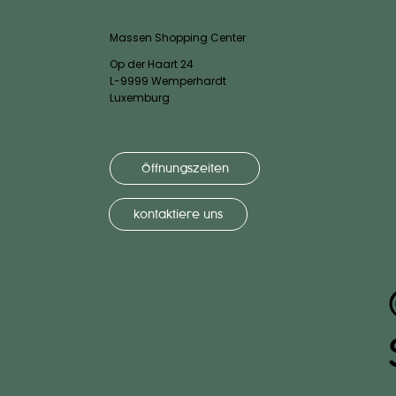
Massen Shopping Center
Op der Haart 24
L-9999 Wemperhardt
Luxemburg
Öffnungszeiten
kontaktiere uns