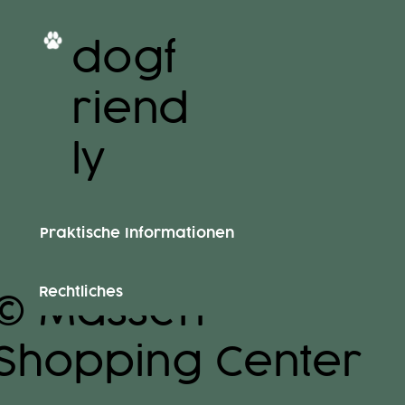
dogf
riend
ly
Praktische Informationen
Rechtliches
© Massen
Shopping Center