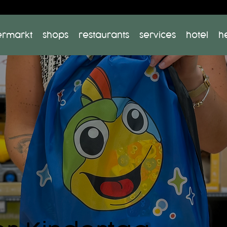
ermarkt
shops
restaurants
services
hotel
h