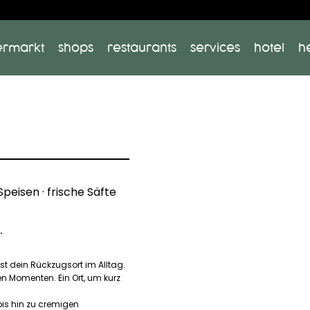
ermarkt
shops
restaurants
services
hotel
h
Speisen · frische Säfte
.
ist dein Rückzugsort im Alltag.
n Momenten. Ein Ort, um kurz
is hin zu cremigen