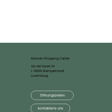
Massen Shopping Center
Op der Haart 24
L-9999 Wemperhardt
Luxemburg
Öffnungszeiten
kontaktiere uns