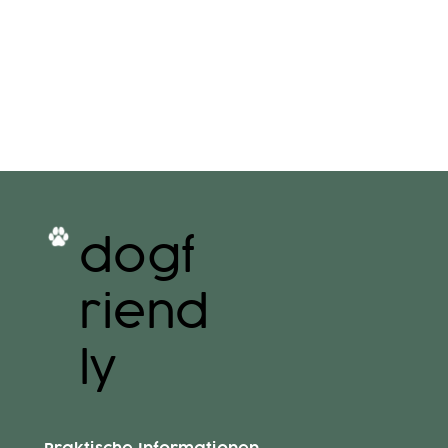
dogf
riend
ly