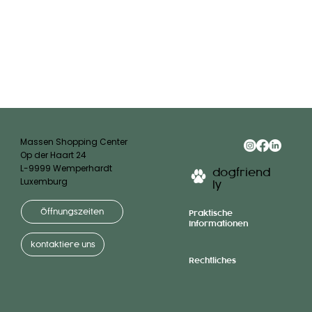
Massen Shopping Center
Op der Haart 24
L-9999 Wemperhardt
dogfriend
Luxemburg
ly
Öffnungszeiten
Praktische
Informationen
kontaktiere uns
Rechtliches