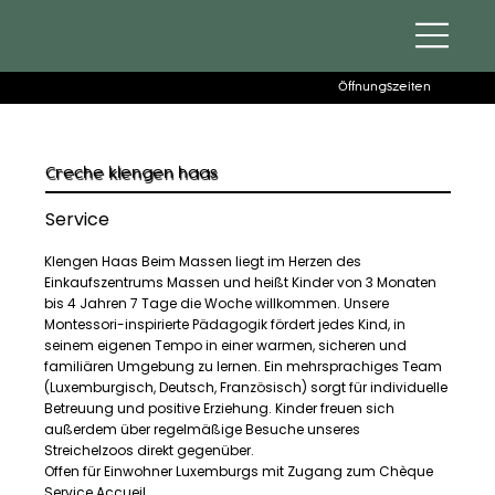
Öffnungszeiten
Creche klengen haas
Service
Klengen Haas Beim Massen liegt im Herzen des
Einkaufszentrums Massen und heißt Kinder von 3 Monaten
bis 4 Jahren 7 Tage die Woche willkommen. Unsere
Montessori-inspirierte Pädagogik fördert jedes Kind, in
seinem eigenen Tempo in einer warmen, sicheren und
familiären Umgebung zu lernen. Ein mehrsprachiges Team
(Luxemburgisch, Deutsch, Französisch) sorgt für individuelle
Betreuung und positive Erziehung. Kinder freuen sich
außerdem über regelmäßige Besuche unseres
Streichelzoos direkt gegenüber.
Offen für Einwohner Luxemburgs mit Zugang zum Chèque
Service Accueil.