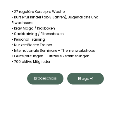
• 27 reguläre Kurse pro Woche
• Kurse für Kinder (ab 3 Jahren), Jugendliche und
Erwachsene
• Krav Maga / Kickboxen
• Sacktraining / Fitnessboxen
• Personal Training
• Nur zertifizierte Trainer
• Internationale Seminare – Themenworkshops
• Gürtelprüfungen – Offizielle Zertifizierungen
• 700 aktive Mitglieder
Etage -1
Erdgeschoss