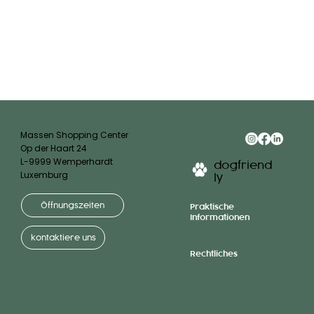
Massen Shopping Center
Op der Haart 24
L-9999 Wemperhardt
dogfriend
Luxemburg
ly
Öffnungszeiten
Praktische
Informationen
kontaktiere uns
Rechtliches