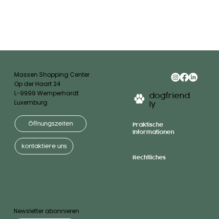
Massen Shopping Center
Op der Haart 24
L-9999 Wemperhardt
dogfriend
Luxemburg
ly
Öffnungszeiten
Praktische
Informationen
kontaktiere uns
Rechtliches
Newsletter abonnieren