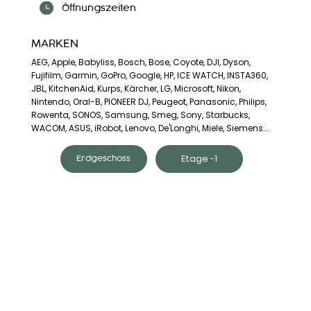
Öffnungszeiten
MARKEN
AEG, Apple, Babyliss, Bosch, Bose, Coyote, DJI, Dyson,
Fujifilm, Garmin, GoPro, Google, HP, ICE WATCH, INSTA360,
JBL, KitchenAid, Kurps, Kärcher, LG, Microsoft, Nikon,
Nintendo, Oral-B, PIONEER DJ, Peugeot, Panasonic, Philips,
Rowenta, SONOS, Samsung, Smeg, Sony, Starbucks,
WACOM, ASUS, iRobot, Lenovo, De'Longhi, Miele, Siemens...
Etage -1
Erdgeschoss