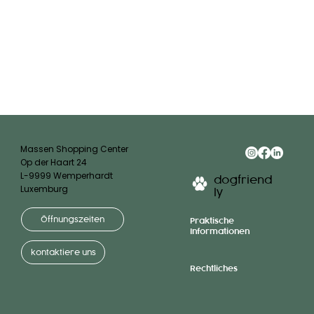
Massen Shopping Center
Op der Haart 24
L-9999 Wemperhardt
dogfriend
Luxemburg
ly
Öffnungszeiten
Praktische
Informationen
kontaktiere uns
Rechtliches